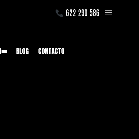
622 290 586
ALTERNAR LA B
R
BLOG
CONTACTO