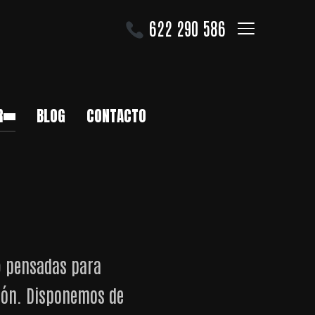
622 290 586
ALTERNAR LA B
R
BLOG
CONTACTO
o
pensadas para
sión. Disponemos de