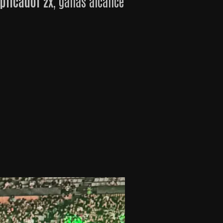
plicador 2x
, ganas alcance