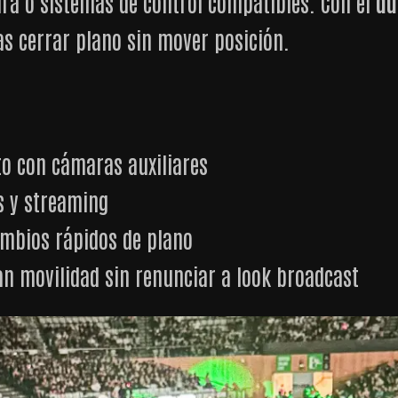
ra o sistemas de control compatibles. Con el
du
as cerrar plano sin mover posición.
to con cámaras auxiliares
s y streaming
mbios rápidos de plano
an movilidad sin renunciar a look broadcast