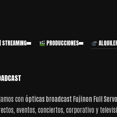
| STREAMING
PRODUCCIONES
ALQUILE
ROADCAST
bajamos con
ópticas broadcast Fujinon Full Serv
rectos, eventos, conciertos, corporativo y televi