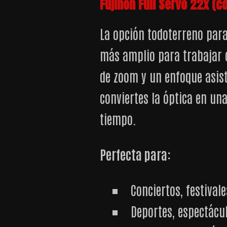
Fujinon Full Servo 22x (c
La opción todoterreno par
más amplio para trabajar c
de zoom y un enfoque asist
conviertes la óptica en un
tiempo.
Perfecta para:
Conciertos, festival
Deportes, espectácu