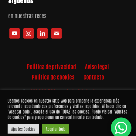
Siguenos
en nuestras redes
youtube
instagram
linkedin
mail
Política de privacidad
Aviso legal
Política de cookies
Contacto
622 290 586
·
hola@dalealrec.com
Usamos cookies en nuestro sitio web para brindarle la experiencia más
Copyright © 2026 — DalealREC VISUAL | Productora
relevante recordando sus preferencias y visitas repetidas. Al hacer clic en
Audiovisual en Sevilla. Todos los derechos reservados
"Aceptar todo", acepta el uso de TODAS las cookies. Puede visitar "Ajustes
de cookies" para proporcionar un consentimiento controlado.
Diseñado por
WPZOOM
Ajustes Cookies
Aceptar todo