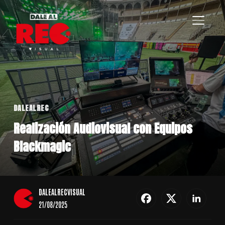
ALTERN
DALEALREC
Realización Audiovisual con Equipos
Blackmagic
DALEALRECVISUAL
21/08/2025