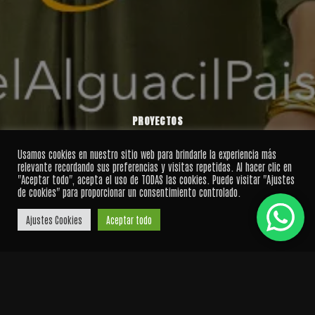
PROYECTOS
Jardines con Firma con Isabel
Usamos cookies en nuestro sitio web para brindarle la experiencia más
relevante recordando sus preferencias y visitas repetidas. Al hacer clic en
Alguacil
"Aceptar todo", acepta el uso de TODAS las cookies. Puede visitar "Ajustes
de cookies" para proporcionar un consentimiento controlado.
Ajustes Cookies
Aceptar todo
Pausar